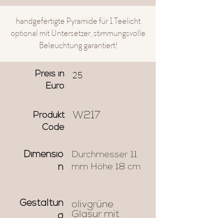
handgefertigte Pyramide für 1 Teelicht
optional mit Untersetzer, stimmungsvolle
Beleuchtung garantiert!
25
Preis in
Euro
W217
Produkt
Code
Dimensio
Durchmesser 11
mm Höhe 18 cm
n
Gestaltun
olivgrüne
Glasur mit
g