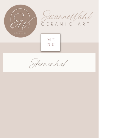
SusanneWahl
CERAMIC ART
ME
NU
Sternenhut