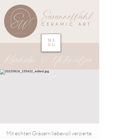
SusanneWahl
CERAMIC ART
ME
NU
Kacheln & Untersetzer
Mit echten Gräsern liebevoll verzierte