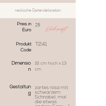
neckische Gartendekoration
25
Preis in
Verkauft
Euro
T241
Produkt
Code
Dimensio
16 cm hoch x 13
cm
n
Gestaltun
zartes rosa mit
schwarzem
g
Schnabel, mal
die etwas