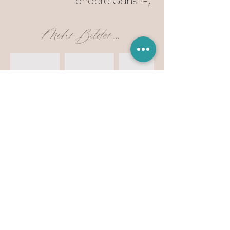
andere Gans :-)
Mehr Bilder...
Dieser Artikel hat schon ein neues zu Hause
gefunden... Auf Anfrage kann ich euch gerne
etwas ähnliches gestalten.
Anfrage auf dieses Produkt
Vorhergehendes Produkt
Nächstes Produkt