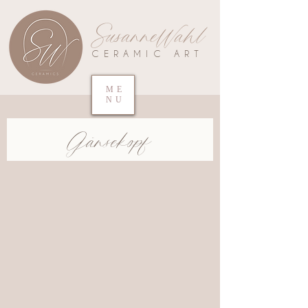
SusanneWahl
CERAMIC ART
ME
NU
Gänsekopf