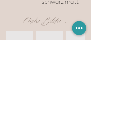
schwarz matt
Mehr Bilder...
Dieser Artikel hat schon ein neues zu Hause
gefunden... Auf Anfrage kann ich euch gerne
etwas ähnliches gestalten.
Anfrage auf dieses Produkt
Vorhergehendes Produkt
Nächstes Produkt