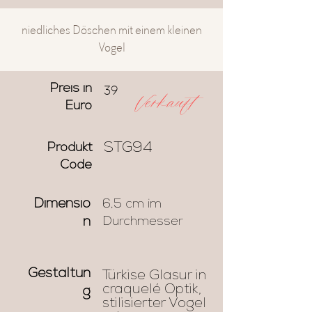
niedliches Döschen mit einem kleinen
Vogel
39
Preis in
Verkauft
Euro
STG94
Produkt
Code
Dimensio
6,5 cm im
Durchmesser
n
Gestaltun
Türkise Glasur in
craquelé Optik,
g
stilisierter Vogel