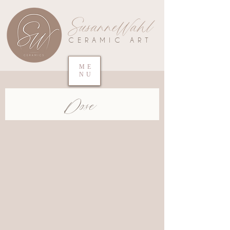
SusanneWahl
CERAMIC ART
ME
NU
Dose