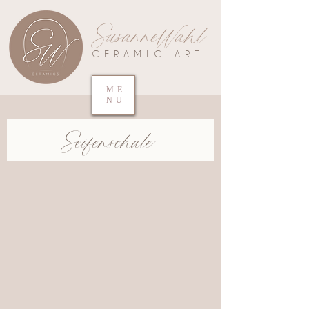
SusanneWahl
CERAMIC ART
ME
NU
Seifenschale