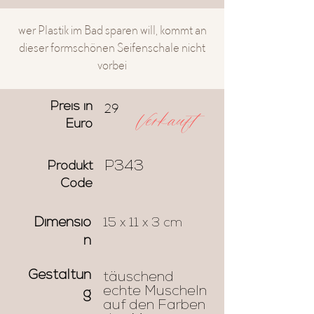
wer Plastik im Bad sparen will, kommt an
dieser formschönen Seifenschale nicht
vorbei
29
Preis in
Verkauft
Euro
P343
Produkt
Code
Dimensio
15 x 11 x 3 cm
n
Gestaltun
täuschend
echte Muscheln
g
auf den Farben