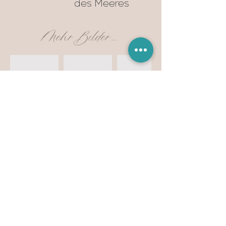
des Meeres
Mehr Bilder...
Dieser Artikel hat schon ein neues zu Hause
gefunden... Auf Anfrage kann ich euch gerne
etwas ähnliches gestalten.
Anfrage auf dieses Produkt
Vorhergehendes Produkt
Nächstes Produkt