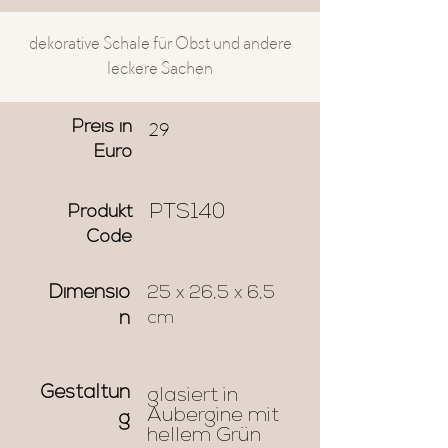
dekorative Schale für Obst und andere
leckere Sachen
29
Preis in
Euro
PTS140
Produkt
Code
Dimensio
25 x 26,5 x 6,5
cm
n
Gestaltun
glasiert in
Aubergine mit
g
hellem Grün