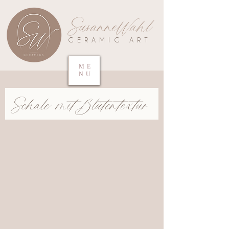
SusanneWahl
CERAMIC ART
ME
NU
Schale mit Blütentextur