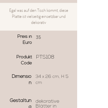
Egal was auf den Tisch kommt, diese
Platte ist vielseitig einsetzbar und
dekorativ
35
Preis in
Euro
PTS108
Produkt
Code
Dimensio
34 x 26 cm, H 5
cm
n
Gestaltun
dekorative
Blätter in
g