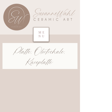
SusanneWahl
CERAMIC ART
ME
NU
Platte, Obstschale,
Käseplatte