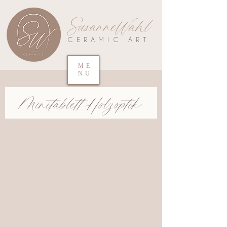
SusanneWahl
CERAMIC ART
ME
NU
Minitablett Holzoptik