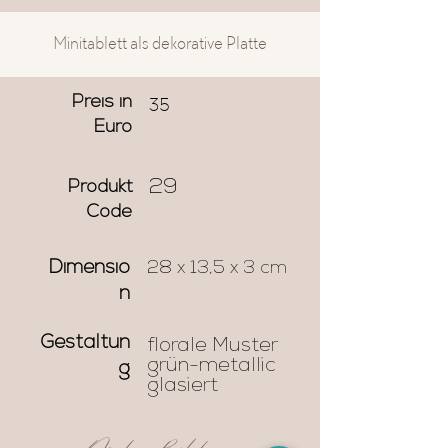
Minitablett als dekorative Platte
35
Preis in
Euro
29
Produkt
Code
Dimensio
28 x 13,5 x 3 cm
n
Gestaltun
florale Muster
grün-metallic
g
glasiert
Mehr Bilder...