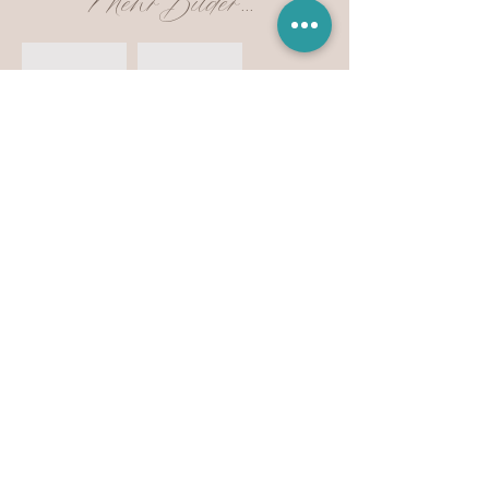
Anfrage auf dieses Produkt
Vorhergehendes Produkt
Nächstes Produkt
IMPRESSUM & DATENSCHUTZ
© 2023 by SW Ceramic-Studio