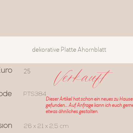
dekorative Platte Ahornblatt
Verkauft
25
Euro
ode
PTS384
Dieser Artikel hat schon ein neues zu Hause
gefunden... Auf Anfrage kann ich euch gern
etwas ähnliches gestalten.
sion
26 x 21 x 2,5 cm