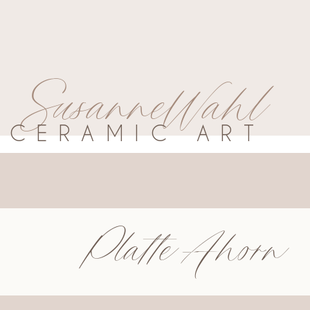
SusanneWahl
CERAMIC ART
Platte Ahorn