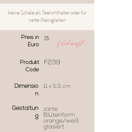
kleine Schale als Teelichthalter oder für
nette Kleinigkeiten
15
Preis in
Verkauft
Euro
F239
Produkt
Code
Dimensio
11 x 5,5 cm
n
Gestaltun
zarte
Blütenform
g
orange/weiß
glasiert