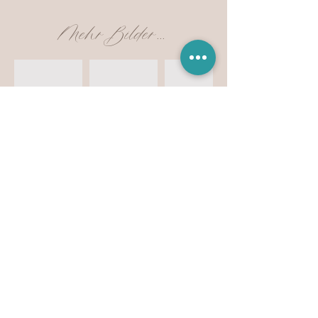
Mehr Bilder...
Dieser Artikel hat schon ein neues zu Hause
gefunden... Auf Anfrage kann ich euch gerne
etwas ähnliches gestalten.
Anfrage auf dieses Produkt
Vorhergehendes Produkt
Nächstes Produkt