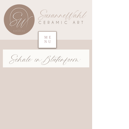
SusanneWahl
CERAMIC ART
ME
NU
Schale in Blütenform